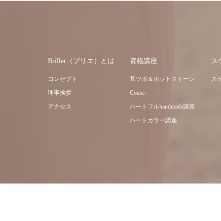
Briller（ブリエ）とは
資格講座
ス
コンセプト
耳ツボ＆ホットストーン
ス
理事挨拶
Couse
アクセス
ハートフルhandmade講座
ハートカラー講座