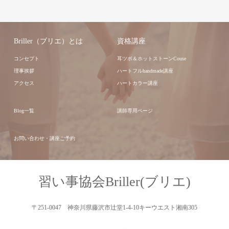
Briller（ブリエ）とは
資格講座
コンセプト
耳ツボ＆ホットストーンCouse
理事挨拶
ハートフルhandmade講座
アクセス
ハートカラー講座
Blog一覧
講師専用ページ
お問い合わせ・講座ご予約
習い事協会Briller(ブリエ)
〒251-0047 神奈川県藤沢市辻堂1-4-10キーウエスト湘南305